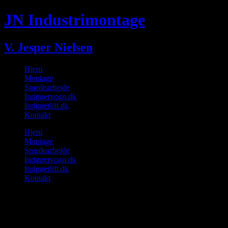
Skip
JN Industrimontage
to
content
V. Jesper Nielsen
Hjem
Montage
Smedearbejde
Inriggervogn.dk
Inriggerlift.dk
Kontakt
Hjem
Montage
Smedearbejde
Inriggervogn.dk
Inriggerlift.dk
Kontakt
Smedearbejde